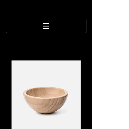
OUTDOOR LIFE
歌瀬