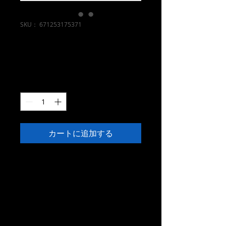
SKU： 671253175371
商品名
通
セ
 ￥100 
￥95
常
ー
価
ル
数量
*
格
価
格
カートに追加する
商品の詳細を入力してください。あなた
の商品の特徴やおすすめのポイントをわ
かりやすく説明しましょう。
商品情報